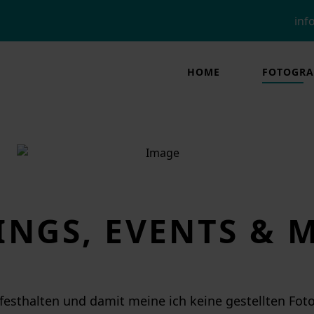
ab
inf
-
m
acebook-
HOME
FOTOGRA
NGS, EVENTS & M
festhalten und damit meine ich keine gestellten Fotos