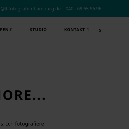
o@ll-fotografen-hamburg.de
|
040 - 69 65 96 96
FEN
STUDIO
KONTAKT
ORE...
. Ich fotografiere