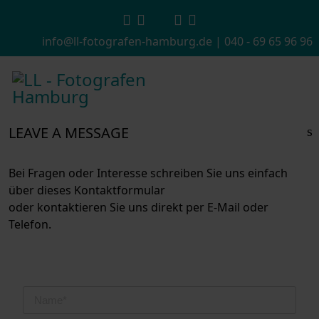
fab
fab
info@ll-fotografen-hamburg.de
|
040 - 69 65 96 96
fa-
fa-
instagram
facebook-
f
LEAVE A MESSAGE
Bei Fragen oder Interesse schreiben Sie uns einfach
über dieses Kontaktformular
oder kontaktieren Sie uns direkt per E-Mail oder
Telefon.