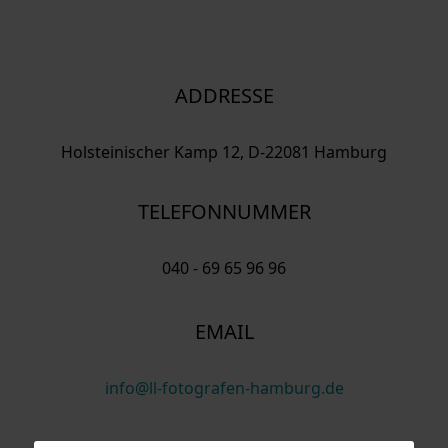
ADDRESSE
Holsteinischer Kamp 12, D-22081 Hamburg
TELEFONNUMMER
040 - 69 65 96 96
EMAIL
info@ll-fotografen-hamburg.de