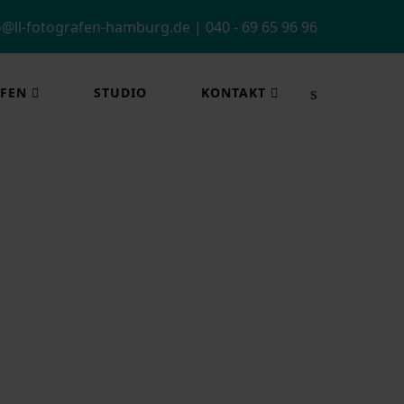
o@ll-fotografen-hamburg.de
|
040 - 69 65 96 96
FEN
STUDIO
KONTAKT