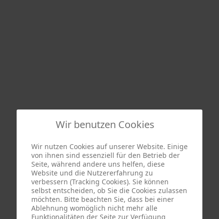
Wir benutzen Cookies
Wir nutzen Cookies auf unserer Website. Einige
von ihnen sind essenziell für den Betrieb der
Seite, während andere uns helfen, diese
Website und die Nutzererfahrung zu
verbessern (Tracking Cookies). Sie können
selbst entscheiden, ob Sie die Cookies zulassen
möchten. Bitte beachten Sie, dass bei einer
Ablehnung womöglich nicht mehr alle
Funktionalitäten der Seite zur Verfügung