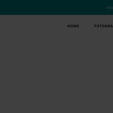
ab
inf
-
m
acebook-
HOME
FOTOGRA